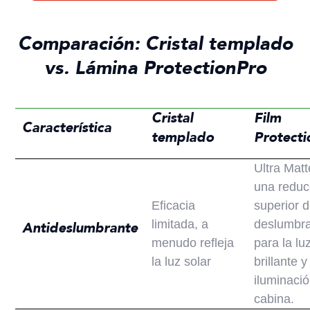
Comparación: Cristal templado
vs. Lámina ProtectionPro
Cristal
Film
Característica
templado
Protect
Ultra Matt
una reduc
Eficacia
superior d
limitada, a
deslumbr
Antideslumbrante
menudo refleja
para la lu
la luz solar
brillante y
iluminació
cabina.