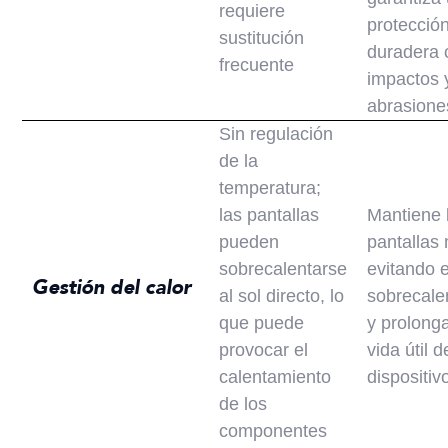
requiere
protecció
sustitución
duradera 
frecuente
impactos 
abrasione
Sin regulación
de la
temperatura;
las pantallas
Mantiene 
pueden
pantallas 
sobrecalentarse
evitando e
Gestión del calor
al sol directo, lo
sobrecale
que puede
y prolong
provocar el
vida útil d
calentamiento
dispositiv
de los
componentes