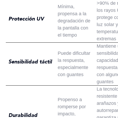
>90% de 
Mínima,
los rayos
propensa a la
protege co
Protección UV
degradación de
luz solar y
la pantalla con
temperatu
el tiempo
extremas
Mantiene 
Puede dificultar
sensibilida
la respuesta,
capacidad
Sensibilidad táctil
especialmente
respuesta,
con guantes
con algun
guantes
La tecnol
resistente
Propenso a
arañazos 
romperse por
autorrepa
impacto,
Durabilidad
garantiza