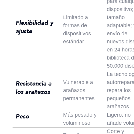
para cualqu
dispositivo;
Limitado a
tamaño
Flexibilidad y
formas de
adaptable; 
ajuste
dispositivos
envío de
estándar
nuevos dis
en 24 horas
biblioteca 
50.000 dis
La tecnolo
Vulnerable a
autorrepar
Resistencia a
arañazos
repara los
los arañazos
permanentes
pequeños
arañazos
Más pesado y
Ligero, no
Peso
voluminoso
añade vol
Corte y