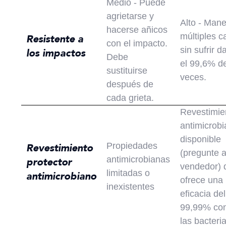
Medio - Puede
agrietarse y
Alto - Mane
hacerse añicos
múltiples c
Resistente a
con el impacto.
sin sufrir 
los impactos
Debe
el 99,6% de
sustituirse
veces.
después de
cada grieta.
Revestimie
antimicrob
disponible
Propiedades
Revestimiento
(pregunte 
antimicrobianas
protector
vendedor) 
limitadas o
antimicrobiano
ofrece una
inexistentes
eficacia del
99,99% con
las bacteri