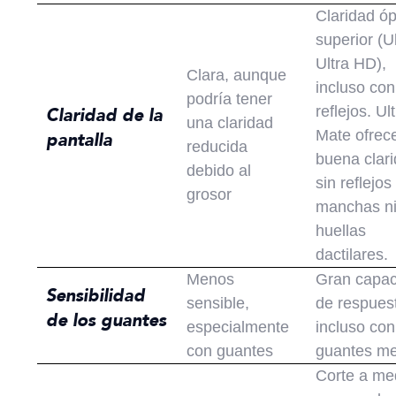
Claridad óp
superior (U
Ultra HD),
Clara, aunque
incluso con
podría tener
reflejos. Ul
Claridad de la
una claridad
Mate ofrec
pantalla
reducida
buena clar
debido al
sin reflejos
grosor
manchas n
huellas
dactilares.
Menos
Gran capa
Sensibilidad
sensible,
de respues
de los guantes
especialmente
incluso con
con guantes
guantes m
Corte a me